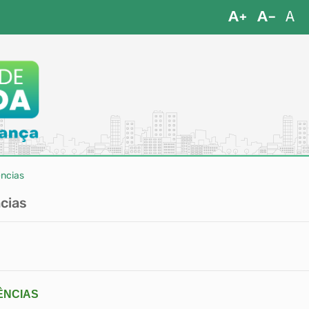
ências
cias
ÊNCIAS