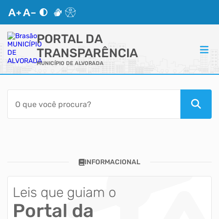
PORTAL DA
TRANSPARÊNCIA
MUNICÍPIO DE ALVORADA
ACESSO RÁPIDO
Acessibilidade
Cidadão
INFORMACIONAL
Transparência
Autoatendimento
Leis que guiam o
Portal da
Mapa do Site