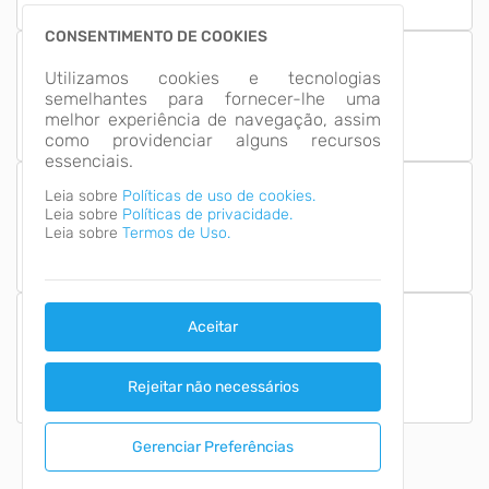
CONSENTIMENTO DE COOKIES
13
Utilizamos cookies e tecnologias
Grupos de
semelhantes para fornecer-lhe uma
Informação
melhor experiência de navegação, assim
como providenciar alguns recursos
essenciais.
Leia sobre
Políticas de uso de cookies.
Leia sobre
Políticas de privacidade.
Número de Acessos
2,616,276
Leia sobre
Termos de Uso.
Aceitar
Última Atualização
07/08/2026
Rejeitar não necessários
Gerenciar Preferências