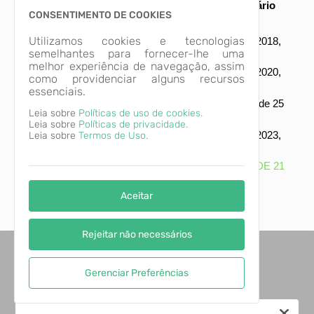
Composição do Conselho Municipal Previdenciário
CONSENTIMENTO DE COOKIES
Utilizamos cookies e tecnologias
Gestão 2018/2019
Portaria Municipal nº 642/2018,
semelhantes para fornecer-lhe uma
de 14 de maço de 2018.
melhor experiência de navegação, assim
Gestão 2020/2021
Portaria Municipal nº 750/2020,
como providenciar alguns recursos
de 19 de março de 2020.
essenciais.
Gestão 2021/2022
Decreto Municipal nº 041, de 25
Leia sobre
Políticas de uso de cookies.
de março de 2022
Leia sobre
Políticas de privacidade.
Gestão 2023/2024
Portaria Municipal nº 985/2023,
Leia sobre
Termos de Uso.
de 28 de maço de 2023.
Gestão 2025/2026 LEI MUNICIPAL Nº 4038 DE 21
DE OUTUBRO DE 2024.
Aceitar
REQUISITOS PARA CONSELHEIROS
MUNICIPAIS DE PREVIDÊNCIA 2025
Rejeitar não necessários
Gerenciar Preferências