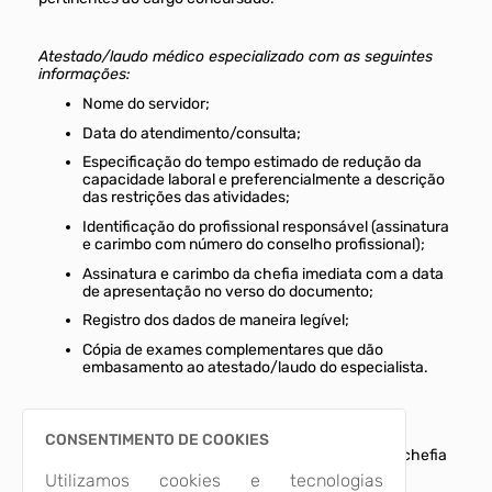
Atestado/laudo médico especializado com as seguintes
informações:
Nome do servidor;
Data do atendimento/consulta;
Especificação do tempo estimado de redução da
capacidade laboral e preferencialmente a descrição
das restrições das atividades;
Identificação do profissional responsável (assinatura
e carimbo com número do conselho profissional);
Assinatura e carimbo da chefia imediata com a data
de apresentação no verso do documento;
Registro dos dados de maneira legível;
Cópia de exames complementares que dão
embasamento ao atestado/laudo do especialista.
FORMULÁRIO-DE-LIMITAÇÃO-DE-TAREFAS
:
CONSENTIMENTO DE COOKIES
Deverá ser preenchido pelo servidor com sua chefia
imediata;
Utilizamos cookies e tecnologias