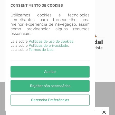
CONSENTIMENTO DE COOKIES
Utilizamos cookies e tecnologias
semelhantes para fornecer-lhe uma
melhor experiência de navegação, assim
como providenciar alguns recursos
essenciais.
A página não foi encontrada!
Leia sobre
Políticas de uso de cookies.
Leia sobre
Políticas de privacidade.
Desculpe, a página que você procura não existe
Leia sobre
Termos de Uso.
ou está em manutenção.
Voltar para o início
Aceitar
Rejeitar não necessários
Gerenciar Preferências