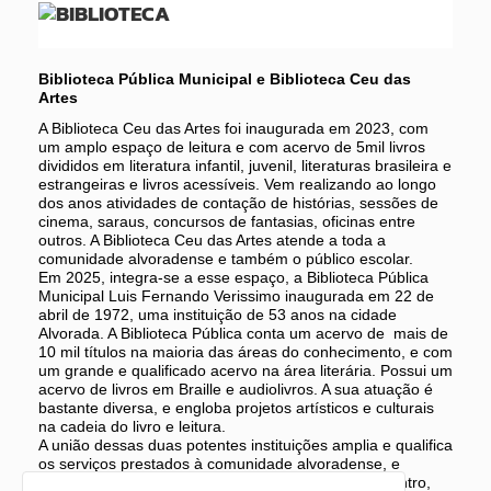
Biblioteca Pública Municipal e Biblioteca Ceu das
Artes
A Biblioteca Ceu das Artes foi inaugurada em 2023, com
um amplo espaço de leitura e com acervo de 5mil livros
divididos em literatura infantil, juvenil, literaturas brasileira e
estrangeiras e livros acessíveis. Vem realizando ao longo
dos anos atividades de contação de histórias, sessões de
cinema, saraus, concursos de fantasias, oficinas entre
outros. A Biblioteca Ceu das Artes atende a toda a
comunidade alvoradense e também o público escolar.
Em 2025, integra-se a esse espaço, a Biblioteca Pública
Municipal Luis Fernando Verissimo inaugurada em 22 de
abril de 1972, uma instituição de 53 anos na cidade
Alvorada. A Biblioteca Pública conta um acervo de mais de
10 mil títulos na maioria das áreas do conhecimento, e com
um grande e qualificado acervo na área literária. Possui um
acervo de livros em Braille e audiolivros. A sua atuação é
bastante diversa, e engloba projetos artísticos e culturais
na cadeia do livro e leitura.
A união dessas duas potentes instituições amplia e qualifica
os serviços prestados à comunidade alvoradense, e
pretende ser um importante espaço de leitura, encontro,