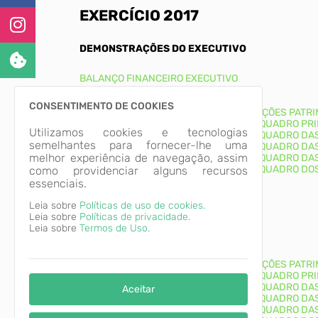
EXERCÍCIO 2017
DEMONSTRAÇÕES DO EXECUTIVO
BALANÇO FINANCEIRO EXECUTIVO
BALANÇO PATRIMONIAL EXECUTIVO
BALANÇO ORÇAMENTÁRIO EXECUTIVO
CONSENTIMENTO DE COOKIES
BALANÇO DEMONSTRAÇÕES DAS VARIAÇÕES PATRI
DEMONSTRATIVO DO FLUXO DE CAIXA (QUADRO PRI
Utilizamos cookies e tecnologias
DEMONSTRATIVO DO FLUXO DE CAIXA (QUADRO DAS
semelhantes para fornecer-lhe uma
DEMONSTRATIVO DO FLUXO DE CAIXA (QUADRO DA
melhor experiência de navegação, assim
DEMONSTRATIVO DO FLUXO DE CAIXA (QUADRO DA
DEMONSTRATIVO DO FLUXO DE CAIXA (QUADRO DO
como providenciar alguns recursos
essenciais.
BALANÇO FINANCEIRO RPPS
Leia sobre
Políticas de uso de cookies.
Leia sobre
Políticas de privacidade.
Leia sobre
Termos de Uso.
BALANÇO FINANCEIRO RPPS
BALANÇO PATRIMONIAL RPPS
BALANÇO ORÇAMENTÁRIO RPPS
BALANÇO DEMONSTRAÇÕES DAS VARIAÇÕES PATRI
DEMONSTRATIVO DO FLUXO DE CAIXA (QUADRO PRI
DEMONSTRATIVO DO FLUXO DE CAIXA (QUADRO DAS
Aceitar
DEMONSTRATIVO DO FLUXO DE CAIXA (QUADRO DA
DEMONSTRATIVO DO FLUXO DE CAIXA (QUADRO DA