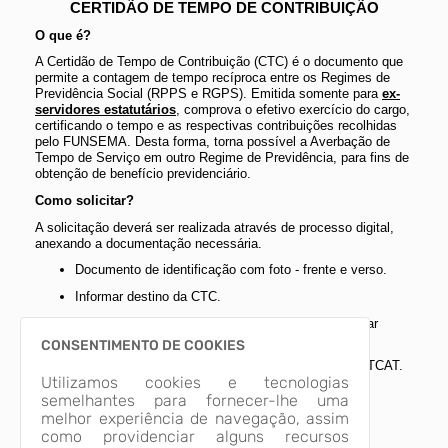
CERTIDÃO DE TEMPO DE CONTRIBUIÇÃO
O que é?
A Certidão de Tempo de Contribuição (CTC) é o documento que
permite a contagem de tempo recíproca entre os Regimes de
Previdência Social (RPPS e RGPS). Emitida somente para
ex-
servidores estatutários
, comprova o efetivo exercício do cargo,
certificando o tempo e as respectivas contribuições recolhidas
pelo FUNSEMA. Desta forma, torna possível a Averbação de
Tempo de Serviço em outro Regime de Previdência, para fins de
obtenção de benefício previdenciário.
Como solicitar?
A solicitação deverá ser realizada através de processo digital,
anexando a documentação necessária.
Documento de identificação com foto - frente e verso.
Informar destino da CTC.
Se tiver tempo especial professor (regência): anexar
certidão narratória emitida pela SMED – Alvorada.
CONSENTIMENTO DE COOKIES
Se tiver tempo especial insalubre: anexar PPP e LTCAT.
Utilizamos cookies e tecnologias
Procurador: quando pedido for protocolado por
semelhantes para fornecer-lhe uma
representante, deverá ser anexado digitalmente ao
melhor experiência de navegação, assim
processo a procuração, RG do servidor e OAB do
como providenciar alguns recursos
advogado.