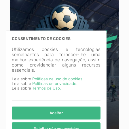
CONSENTIMENTO DE COOKIES
Utilizamos cookies e tecnologias
semelhantes para fornecer-lhe uma
melhor experiência de navegação, assim
como providenciar alguns recursos
essenciais.
Leia sobre
Políticas de uso de cookies.
Leia sobre
Políticas de privacidade.
Leia sobre
Termos de Uso.
Aceitar
Rejeitar não necessários