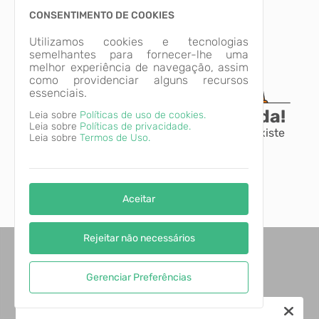
CONSENTIMENTO DE COOKIES
Utilizamos cookies e tecnologias
semelhantes para fornecer-lhe uma
melhor experiência de navegação, assim
como providenciar alguns recursos
essenciais.
A página não foi encontrada!
Leia sobre
Políticas de uso de cookies.
Leia sobre
Políticas de privacidade.
Desculpe, a página que você procura não existe
Leia sobre
Termos de Uso.
ou está em manutenção.
Voltar para o início
Aceitar
Rejeitar não necessários
Gerenciar Preferências