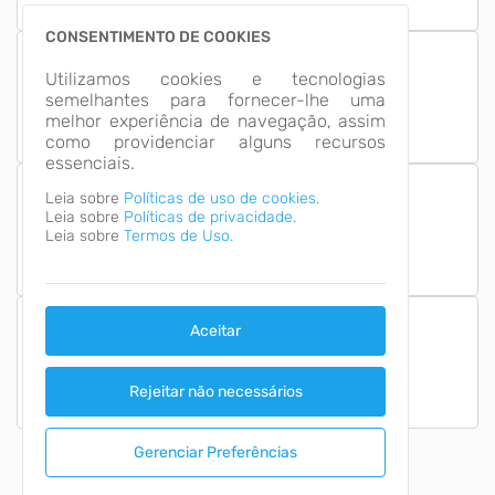
CONSENTIMENTO DE COOKIES
13
Utilizamos cookies e tecnologias
Grupos de
semelhantes para fornecer-lhe uma
Informação
melhor experiência de navegação, assim
como providenciar alguns recursos
essenciais.
Leia sobre
Políticas de uso de cookies.
Leia sobre
Políticas de privacidade.
Número de Acessos
2,617,521
Leia sobre
Termos de Uso.
Aceitar
Última Atualização
09/08/2026
Rejeitar não necessários
Gerenciar Preferências