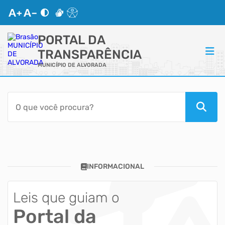
PORTAL DA
TRANSPARÊNCIA
MUNICÍPIO DE ALVORADA
ACESSO RÁPIDO
Acessibilidade
Transparência
INFORMACIONAL
Autoatendimento
Mapa do Site
Leis que guiam o
Portal da