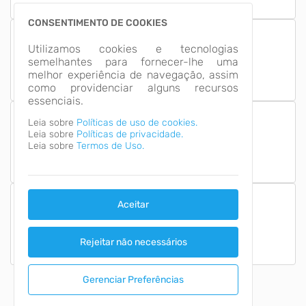
CONSENTIMENTO DE COOKIES
13
Utilizamos cookies e tecnologias
Grupos de
semelhantes para fornecer-lhe uma
Informação
melhor experiência de navegação, assim
como providenciar alguns recursos
essenciais.
Leia sobre
Políticas de uso de cookies.
Leia sobre
Políticas de privacidade.
Número de Acessos
2,616,633
Leia sobre
Termos de Uso.
Aceitar
Última Atualização
08/08/2026
Rejeitar não necessários
Gerenciar Preferências