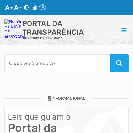
PORTAL DA
TRANSPARÊNCIA
MUNICÍPIO DE ALVORADA
ACESSO RÁPIDO
Acessibilidade
Transparência
INFORMACIONAL
Autoatendimento
Mapa do Site
Leis que guiam o
Portal da