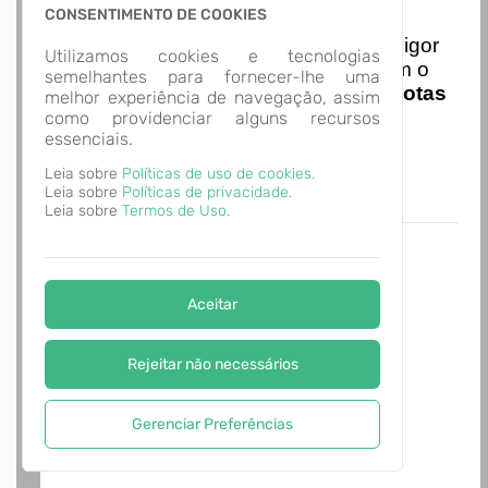
Nota Nacional
CONSENTIMENTO DE COOKIES
I
niciando em
01/01/2026
entra em vigor
Utilizamos cookies e tecnologias
a obrigatoriedade de integração com o
semelhantes para fornecer-lhe uma
Ambiente de Dados Nacional das
Notas
melhor experiência de navegação, assim
de Serviço Eletrônicas
com isso
como providenciar alguns recursos
essenciais.
entraram em vigor
novas regras,
acesse o link abaixo e saiba mais.
Leia sobre
Políticas de uso de cookies.
Autoatendimento - MUNICÍPIO DE
Leia sobre
Políticas de privacidade.
ALVORADA
Leia sobre
Termos de Uso.
Aceitar
Rejeitar não necessários
Gerenciar Preferências