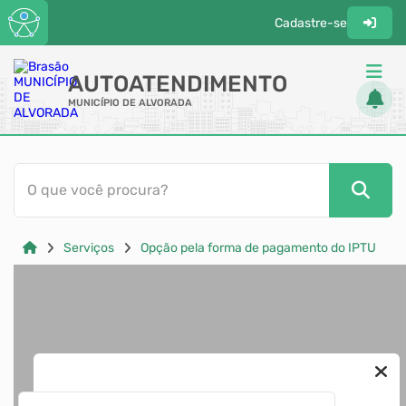
Cadastre-se
AUTOATENDIMENTO
MUNICÍPIO DE ALVORADA
ACESSO RÁPIDO
O que você procura?
Acessibilidade
Cidadão
Serviços
Opção pela forma de pagamento do IPTU
Diário Oficial
Transparência