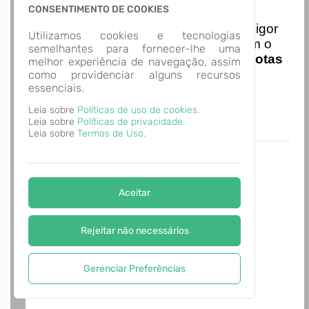
Nota Nacional
CONSENTIMENTO DE COOKIES
I
niciando em
01/01/2026
entra em vigor
Utilizamos cookies e tecnologias
a obrigatoriedade de integração com o
semelhantes para fornecer-lhe uma
Ambiente de Dados Nacional das
Notas
melhor experiência de navegação, assim
de Serviço Eletrônicas
com isso
como providenciar alguns recursos
essenciais.
entraram em vigor
novas regras,
A página não foi
acesse o link abaixo e saiba mais.
Leia sobre
Políticas de uso de cookies.
encontrada!
Autoatendimento - MUNICÍPIO DE
Leia sobre
Políticas de privacidade.
ALVORADA
Desculpe, a página que você procura não
Leia sobre
Termos de Uso.
existe ou está em manutenção.
Voltar para o início
Aceitar
Rejeitar não necessários
Gerenciar Preferências