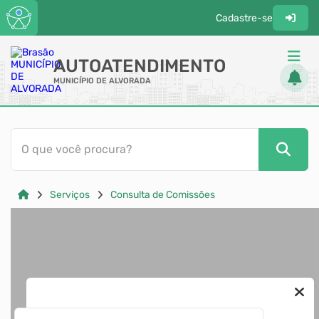
Cadastre-se
AUTOATENDIMENTO
MUNICÍPIO DE ALVORADA
ACESSO RÁPIDO
O que você procura?
Acessibilidade
Cidadão
Serviços
Consulta de Comissões
Diário Oficial
Transparência