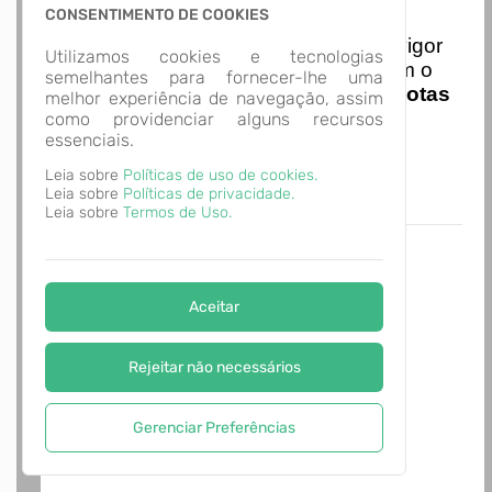
Nota Nacional
CONSENTIMENTO DE COOKIES
I
niciando em
01/01/2026
entra em vigor
Utilizamos cookies e tecnologias
a obrigatoriedade de integração com o
semelhantes para fornecer-lhe uma
Ambiente de Dados Nacional das
Notas
melhor experiência de navegação, assim
de Serviço Eletrônicas
com isso
como providenciar alguns recursos
essenciais.
entraram em vigor
novas regras,
acesse o link abaixo e saiba mais.
Leia sobre
Políticas de uso de cookies.
Autoatendimento - MUNICÍPIO DE
Leia sobre
Políticas de privacidade.
ALVORADA
Leia sobre
Termos de Uso.
Aceitar
Rejeitar não necessários
Gerenciar Preferências