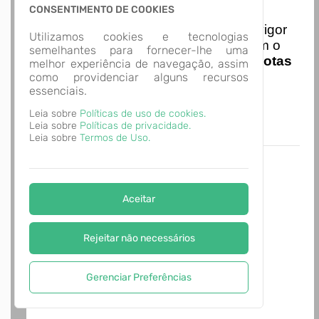
Nota Nacional
CONSENTIMENTO DE COOKIES
I
niciando em
01/01/2026
entra em vigor
Utilizamos cookies e tecnologias
a obrigatoriedade de integração com o
semelhantes para fornecer-lhe uma
Ambiente de Dados Nacional das
Notas
melhor experiência de navegação, assim
de Serviço Eletrônicas
com isso
como providenciar alguns recursos
essenciais.
entraram em vigor
novas regras,
acesse o link abaixo e saiba mais.
Leia sobre
Políticas de uso de cookies.
Autoatendimento - MUNICÍPIO DE
Leia sobre
Políticas de privacidade.
ALVORADA
Leia sobre
Termos de Uso.
Aceitar
Rejeitar não necessários
Gerenciar Preferências