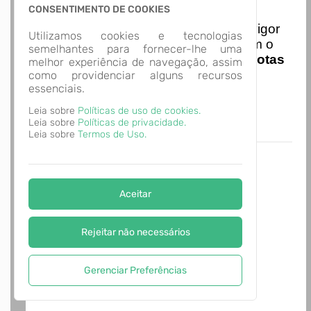
Nota Nacional
CONSENTIMENTO DE COOKIES
I
niciando em
01/01/2026
entra em vigor
Utilizamos cookies e tecnologias
a obrigatoriedade de integração com o
semelhantes para fornecer-lhe uma
Ambiente de Dados Nacional das
Notas
melhor experiência de navegação, assim
de Serviço Eletrônicas
com isso
como providenciar alguns recursos
essenciais.
entraram em vigor
novas regras,
acesse o link abaixo e saiba mais.
Leia sobre
Políticas de uso de cookies.
Autoatendimento - MUNICÍPIO DE
Leia sobre
Políticas de privacidade.
ALVORADA
Leia sobre
Termos de Uso.
Aceitar
Rejeitar não necessários
Gerenciar Preferências